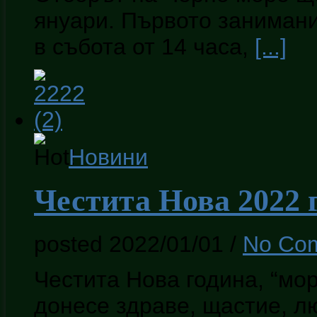
януари. Първото занимани
в събота от 14 часа,
[...]
Новини
Честита Нова 2022 
posted 2022/01/01
/
No Co
Честита Нова година, “мор
донесе здраве, щастие, л