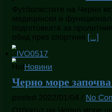
Футболистите на Черно м
медицински и функционал
подготовката за пролетния
обед през спортния
[...]
Новини
Черно море започва
posted 2022/01/04
/
No Co
Отборът на Черно море ще