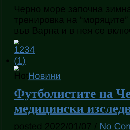
Черно море започна зимна
тренировка на “моряците”
във Варна и в нея се вкл
Новини
Футболистите на Ч
медицински изслед
posted 2022/01/07
/
No Co