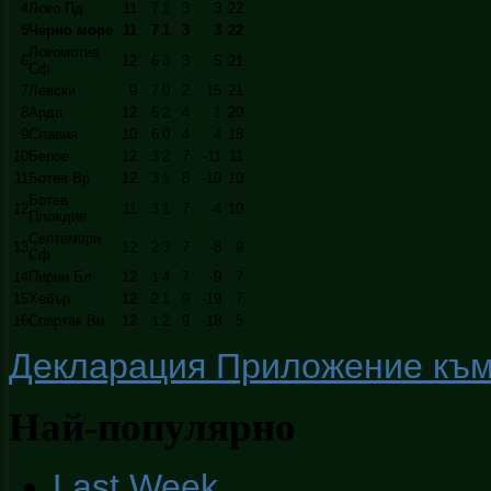
4
Локо Пд
11
7
1
3
3
22
5
Черно море
11
7
1
3
3
22
Локомотив
6
12
6
3
3
5
21
Сф
7
Левски
9
7
0
2
15
21
8
Арда
12
6
2
4
1
20
9
Славия
10
6
0
4
4
18
10
Берое
12
3
2
7
-11
11
11
Ботев Вр
12
3
1
8
-10
10
Ботев
12
11
3
1
7
-4
10
Пловдив
Септември
13
12
2
3
7
-8
9
Сф
14
Пирин Бл
12
1
4
7
-9
7
15
Хебър
12
2
1
9
-19
7
16
Спартак Вн
12
1
2
9
-18
5
Декларация Приложение към ч
Най-популярно
Last Week