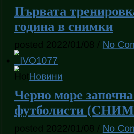
Първата тренировка
година в снимки
posted 2022/01/08
/
No Co
Новини
Черно море започна 
футболисти (СНИ
posted 2022/01/08
/
No Co