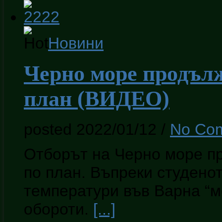
Новини
Черно море продълж
план (ВИДЕО)
posted 2022/01/12
/
No Co
Отборът на Черно море п
по план. Въпреки студено
температури във Варна “м
обороти.
[...]