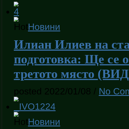
Новини
Илиан Илиев на ста
подготовка: Ще се 
третото място (ВИ
posted 2022/01/08
/
No Co
Новини