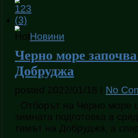
Новини
Черно море започва
Добруджа
posted 2022/01/18
/
No Co
Отборът на Черно море щ
зимната подготовка в сряд
тимът на Добруджа, а спа