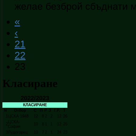
желае безброй сбъднати 
«
‹
21
22
23
Класиране
2022/2023
КЛАСИРАНЕ
N
Отбор
С
П
Р
З
Г.Р.
Т
1
ЦСКА 1948
12
8
2
2
12
26
ЦСКА-
2
10
8
1
1
12
25
София
3
Лудогорец
10
7
2
1
24
23