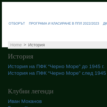
ОТБОРЪТ
ПРОГРАМА И КЛАСИРАНЕ В ППЛ 2022/2023
Д
Home
>
История
История
История на ПФК “Черно Море” до 1945 г.
История на ПФК “Черно Море” след 1945 
Клубни легенди
Иван Моканов