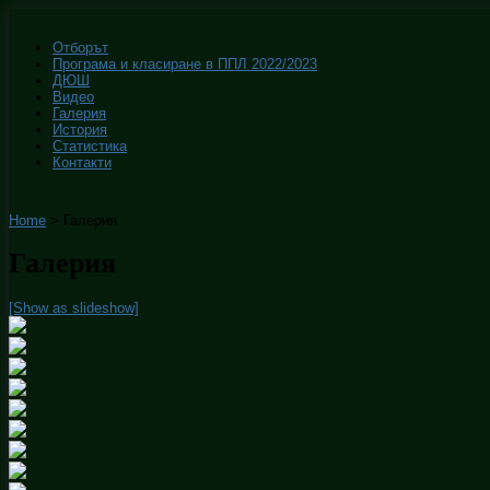
Отборът
Програма и класиране в ППЛ 2022/2023
ДЮШ
Видео
Галерия
История
Статистика
Контакти
Home
>
Галерия
Галерия
[Show as slideshow]