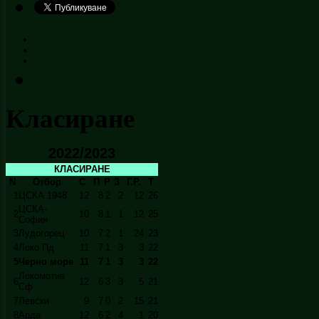
Класиране
2022/2023
КЛАСИРАНЕ
N
Отбор
С
П
Р
З
Г.Р.
Т
1
ЦСКА 1948
12
8
2
2
12
26
ЦСКА-
2
10
8
1
1
12
25
София
3
Лудогорец
10
7
2
1
24
23
4
Локо Пд
11
7
1
3
3
22
5
Черно море
11
7
1
3
3
22
Локомотив
6
12
6
3
3
5
21
Сф
7
Левски
9
7
0
2
15
21
8
Арда
12
6
2
4
1
20