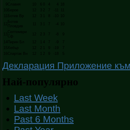
9
Славия
10
6
0
4
4
18
10
Берое
12
3
2
7
-11
11
11
Ботев Вр
12
3
1
8
-10
10
Ботев
12
11
3
1
7
-4
10
Пловдив
Септември
13
12
2
3
7
-8
9
Сф
14
Пирин Бл
12
1
4
7
-9
7
15
Хебър
12
2
1
9
-19
7
16
Спартак Вн
12
1
2
9
-18
5
Декларация Приложение към ч
Най-популярно
Last Week
Last Month
Past 6 Months
Past Year