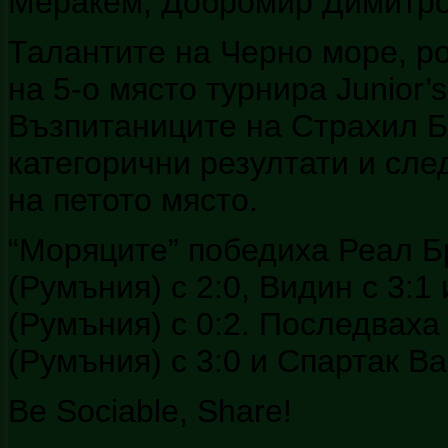
Меракем, Добромир Димитро
Талантите на Черно море, р
на 5-о място турнира Junior’
Възпитаниците на Страхил Б
категорични резултати и сл
на петото място.
“Моряците” победиха Реал Б
(Румъния) с 2:0, Видин с 3:1
(Румъния) с 0:2. Последвах
(Румъния) с 3:0 и Спартак Ва
Be Sociable, Share!