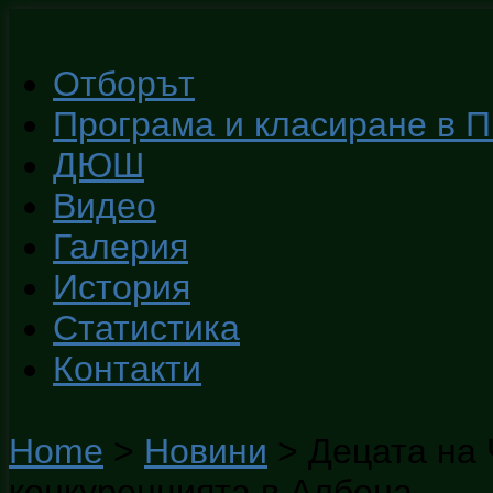
Отборът
Програма и класиране в 
ДЮШ
Видео
Галерия
История
Статистика
Контакти
Home
>
Новини
>
Децата на
конкуренцията в Албена