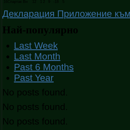
16
Спартак Вн
12
1
2
9
-18
5
Декларация Приложение към ч
Най-популярно
Last Week
Last Month
Past 6 Months
Past Year
No posts found.
No posts found.
No posts found.