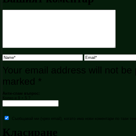
Your email address will not be 
marked
*
Анти-спам въпрос:
Колко е 9 + 5 ?
Съобщавай ми (чрез email), когато има нови коментари по тази тем
Класиране