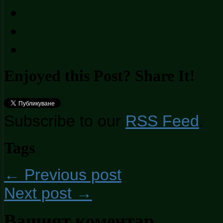
Enjoyed this Post? Share It!
Subscribe to our
RSS Feed
.
Tags
← Previous post
Next post →
Вашият коментар