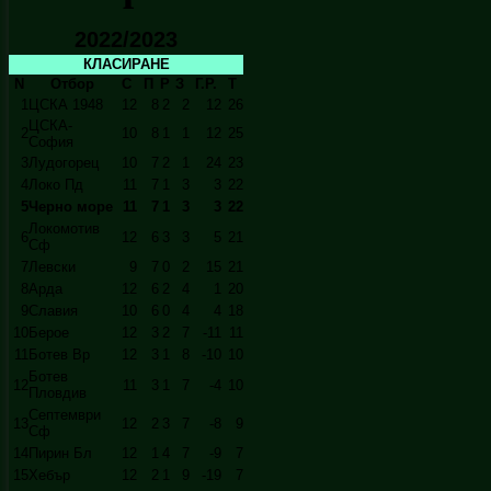
2022/2023
КЛАСИРАНЕ
N
Отбор
С
П
Р
З
Г.Р.
Т
1
ЦСКА 1948
12
8
2
2
12
26
ЦСКА-
2
10
8
1
1
12
25
София
3
Лудогорец
10
7
2
1
24
23
4
Локо Пд
11
7
1
3
3
22
5
Черно море
11
7
1
3
3
22
Локомотив
6
12
6
3
3
5
21
Сф
7
Левски
9
7
0
2
15
21
8
Арда
12
6
2
4
1
20
9
Славия
10
6
0
4
4
18
10
Берое
12
3
2
7
-11
11
11
Ботев Вр
12
3
1
8
-10
10
Ботев
12
11
3
1
7
-4
10
Пловдив
Септември
13
12
2
3
7
-8
9
Сф
14
Пирин Бл
12
1
4
7
-9
7
15
Хебър
12
2
1
9
-19
7