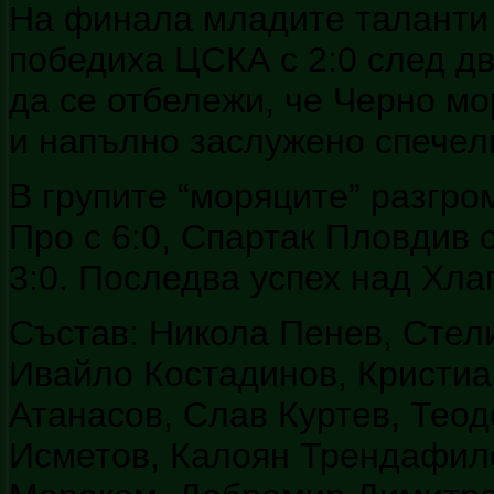
На финала младите таланти 
победиха ЦСКА с 2:0 след дв
да се отбележи, че Черно мо
и напълно заслужено спечели
В групите “моряците” разгро
Про с 6:0, Спартак Пловдив 
3:0. Последва успех над Хлап
Състав: Никола Пенев, Стел
Ивайло Костадинов, Кристиа
Атанасов, Слав Куртев, Теод
Исметов, Калоян Трендафило