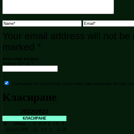
Your email address will not be 
marked
*
Анти-спам въпрос:
Колко е 11 + 11 ?
Съобщавай ми (чрез email), когато има нови коментари по тази тем
Класиране
2022/2023
КЛАСИРАНЕ
N
Отбор
С
П
Р
З
Г.Р.
Т
1
ЦСКА 1948
12
8
2
2
12
26