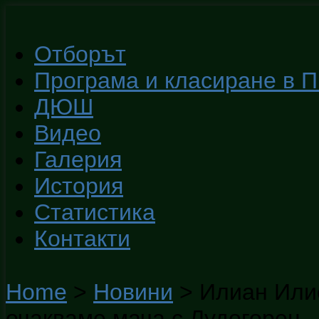
Отборът
Програма и класиране в 
ДЮШ
Видео
Галерия
История
Статистика
Контакти
Home
>
Новини
>
Илиан Илие
очакваме мача с Лудогорец