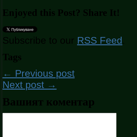
Enjoyed this Post? Share It!
Subscribe to our
RSS Feed
.
Tags
← Previous post
Next post →
Вашият коментар