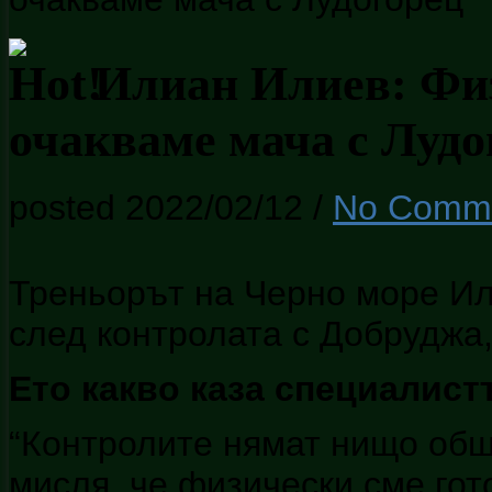
Илиан Илиев: Физ
очакваме мача с Лудо
posted 2022/02/12
/
No Comm
Треньорът на Черно море Ил
след контролата с Добруджа,
Ето какво каза специалист
“Контролите нямат нищо общ
мисля, че физически сме гот