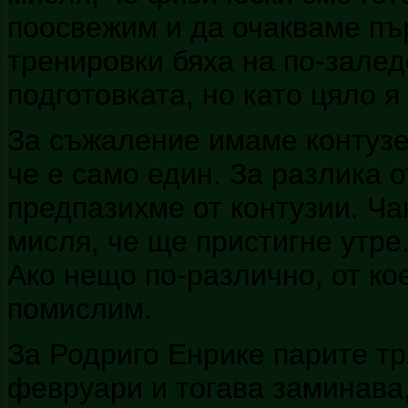
поосвежим и да очакваме пъ
тренировки бяха на по-зале
подготовката, но като цяло 
За съжаление имаме контузе
че е само един. За разлика о
предпазихме от контузии. Ча
мисля, че ще пристигне утре.
Ако нещо по-различно, от ко
помислим.
За Родриго Енрике парите тр
февруари и тогава заминава,