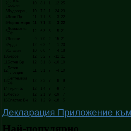
ЦСКА-
2
10
8
1
1
12
25
София
3
Лудогорец
10
7
2
1
24
23
4
Локо Пд
11
7
1
3
3
22
5
Черно море
11
7
1
3
3
22
Локомотив
6
12
6
3
3
5
21
Сф
7
Левски
9
7
0
2
15
21
8
Арда
12
6
2
4
1
20
9
Славия
10
6
0
4
4
18
10
Берое
12
3
2
7
-11
11
11
Ботев Вр
12
3
1
8
-10
10
Ботев
12
11
3
1
7
-4
10
Пловдив
Септември
13
12
2
3
7
-8
9
Сф
14
Пирин Бл
12
1
4
7
-9
7
15
Хебър
12
2
1
9
-19
7
16
Спартак Вн
12
1
2
9
-18
5
Декларация Приложение към ч
Най-популярно