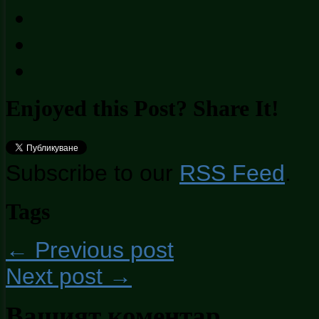
Enjoyed this Post? Share It!
Subscribe to our
RSS Feed
.
Tags
← Previous post
Next post →
Вашият коментар