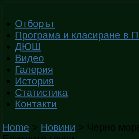
Отборът
Програма и класиране в 
ДЮШ
Видео
Галерия
История
Статистика
Контакти
Home
>
Новини
>
Черно море
Елитните групи