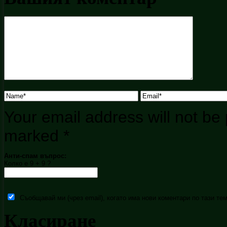
Your email address will not be 
marked
*
Анти-спам въпрос:
Колко е 9 + 9 ?
Съобщавай ми (чрез email), когато има нови коментари по тази тем
Класиране