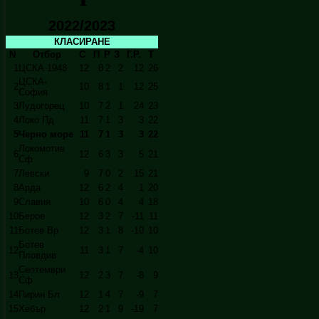
2022/2023
КЛАСИРАНЕ
N
Отбор
С
П
Р
З
Г.Р.
Т
1
ЦСКА 1948
12
8
2
2
12
26
ЦСКА-
2
10
8
1
1
12
25
София
3
Лудогорец
10
7
2
1
24
23
4
Локо Пд
11
7
1
3
3
22
5
Черно море
11
7
1
3
3
22
Локомотив
6
12
6
3
3
5
21
Сф
7
Левски
9
7
0
2
15
21
8
Арда
12
6
2
4
1
20
9
Славия
10
6
0
4
4
18
10
Берое
12
3
2
7
-11
11
11
Ботев Вр
12
3
1
8
-10
10
Ботев
12
11
3
1
7
-4
10
Пловдив
Септември
13
12
2
3
7
-8
9
Сф
14
Пирин Бл
12
1
4
7
-9
7
15
Хебър
12
2
1
9
-19
7