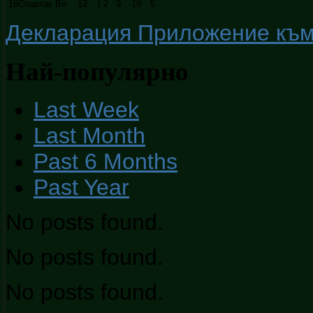
16
Спартак Вн
12
1
2
9
-18
5
Декларация Приложение към ч
Най-популярно
Last Week
Last Month
Past 6 Months
Past Year
No posts found.
No posts found.
No posts found.