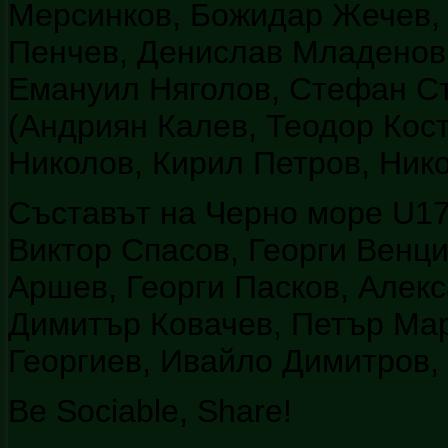
Мерсинков, Божидар Жечев,
Пенчев, Денислав Младенов,
Емануил Няголов, Стефан С
(Андриян Калев, Теодор Кос
Николов, Кирил Петров, Ник
Съставът на Черно море U17
Виктор Спасов, Георги Венц
Аршев, Георги Пасков, Алек
Димитър Ковачев, Петър Ма
Георгиев, Ивайло Димитров,
Be Sociable, Share!