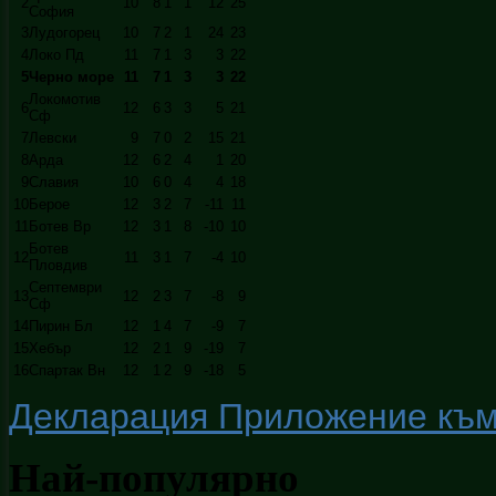
2
10
8
1
1
12
25
София
3
Лудогорец
10
7
2
1
24
23
4
Локо Пд
11
7
1
3
3
22
5
Черно море
11
7
1
3
3
22
Локомотив
6
12
6
3
3
5
21
Сф
7
Левски
9
7
0
2
15
21
8
Арда
12
6
2
4
1
20
9
Славия
10
6
0
4
4
18
10
Берое
12
3
2
7
-11
11
11
Ботев Вр
12
3
1
8
-10
10
Ботев
12
11
3
1
7
-4
10
Пловдив
Септември
13
12
2
3
7
-8
9
Сф
14
Пирин Бл
12
1
4
7
-9
7
15
Хебър
12
2
1
9
-19
7
16
Спартак Вн
12
1
2
9
-18
5
Декларация Приложение към ч
Най-популярно