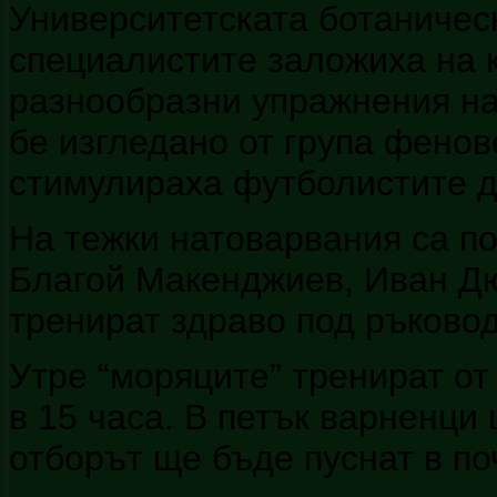
Университетската ботаническ
специалистите заложиха на 
разнообразни упражнения на
бе изгледано от група фенов
стимулираха футболистите д
На тежки натоварвания са п
Благой Макенджиев, Иван Дю
тренират здраво под ръковод
Утре “моряците” тренират от
в 15 часа. В петък варненци 
отборът ще бъде пуснат в по