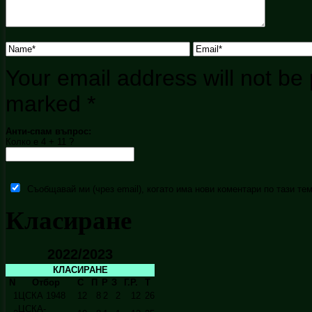
Your email address will not be 
marked
*
Анти-спам въпрос:
Колко е 4 + 11 ?
Съобщавай ми (чрез email), когато има нови коментари по тази тем
Класиране
2022/2023
КЛАСИРАНЕ
N
Отбор
С
П
Р
З
Г.Р.
Т
1
ЦСКА 1948
12
8
2
2
12
26
ЦСКА-