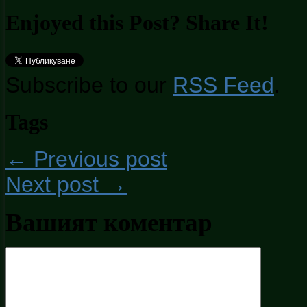
Enjoyed this Post? Share It!
Subscribe to our
RSS Feed
.
Tags
← Previous post
Next post →
Вашият коментар