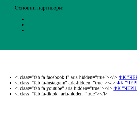
Основни партньори:
<i class="fab fa-facebook-f" aria-hidden="true"></i>
ФК "ЧЕ
<i class="fab fa-instagram" aria-hidden="true"></i>
ФК "ЧЕ
<i class="fab fa-youtube" aria-hidden="true"></i>
ФК "ЧЕРН
<i class="fab fa-tiktok" aria-hidden="true"></i>