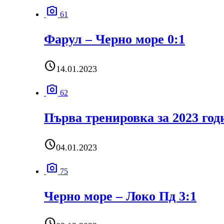
photo_camera
61
Фарул – Черно море 0:1
schedule
14.01.2023
photo_camera
62
Първа тренировка за 2023 год
schedule
04.01.2023
photo_camera
75
Черно море – Локо Пд 3:1
schedule