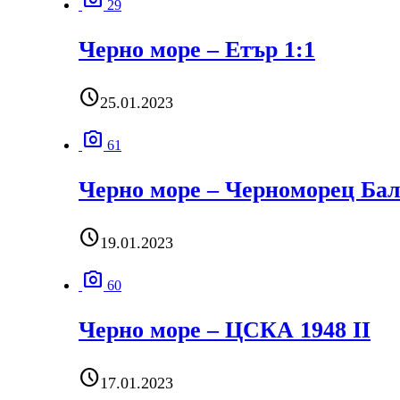
29
Черно море – Етър 1:1
schedule
25.01.2023
photo_camera
61
Черно море – Черноморец Ба
schedule
19.01.2023
photo_camera
60
Черно море – ЦСКА 1948 II
schedule
17.01.2023