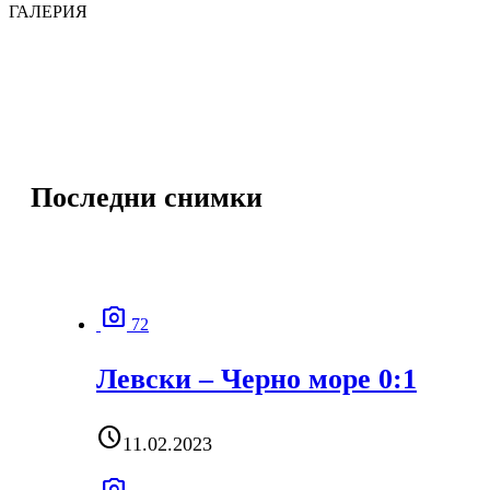
ГАЛЕРИЯ
Последни снимки
photo_camera
72
Левски – Черно море 0:1
schedule
11.02.2023
photo_camera