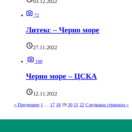
03.12.2022
photo_camera
72
Литекс – Черно море
schedule
27.11.2022
photo_camera
100
Черно море – ЦСКА
schedule
12.11.2022
« Предишни
1
…
17
18
19
20
21
22
Следваща страница »