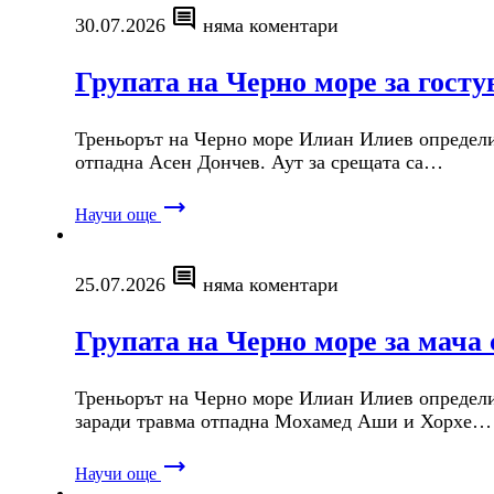
comment
30.07.2026
няма коментари
Групата на Черно море за гост
Треньорът на Черно море Илиан Илиев определи г
отпадна Асен Дончев. Аут за срещата са…
trending_flat
Научи още
comment
25.07.2026
няма коментари
Групата на Черно море за мача
Треньорът на Черно море Илиан Илиев определи 
заради травма отпадна Мохамед Аши и Хорхе…
trending_flat
Научи още