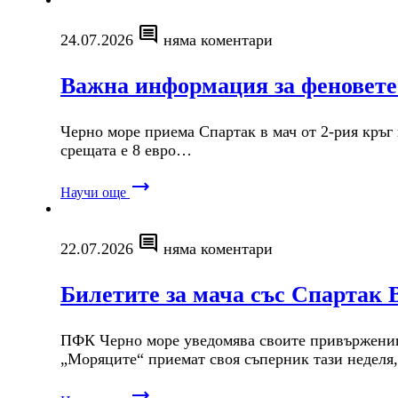
comment
24.07.2026
няма коментари
Важна информация за феновете
Черно море приема Спартак в мач от 2-рия кръг н
срещата е 8 евро…
trending_flat
Научи още
comment
22.07.2026
няма коментари
Билетите за мача със Спартак 
ПФК Черно море уведомява своите привърженици
„Моряците“ приемат своя съперник тази неделя,
trending_flat