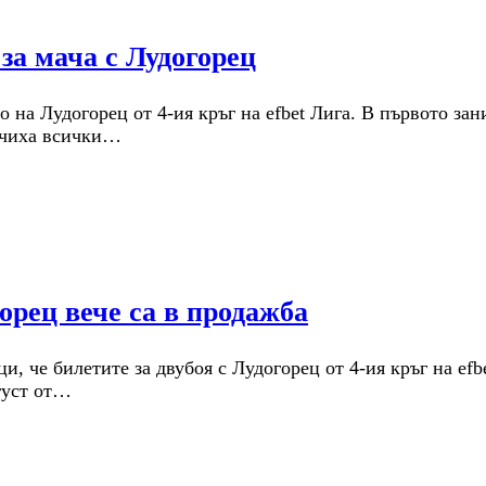
за мача с Лудогорец
 на Лудогорец от 4-ия кръг на efbet Лига. В първото за
лючиха всички…
орец вече са в продажба
че билетите за двубоя с Лудогорец от 4-ия кръг на efbe
густ от…