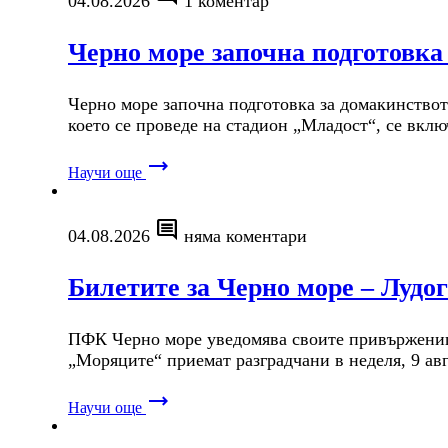
04.08.2026
1 коментар
Черно море започна подготовка 
Черно море започна подготовка за домакинството
което се проведе на стадион „Младост“, се вк
trending_flat
Научи още
comment
04.08.2026
няма коментари
Билетите за Черно море – Лудог
ПФК Черно море уведомява своите привърженици, 
„Моряците“ приемат разградчани в неделя, 9 ав
trending_flat
Научи още