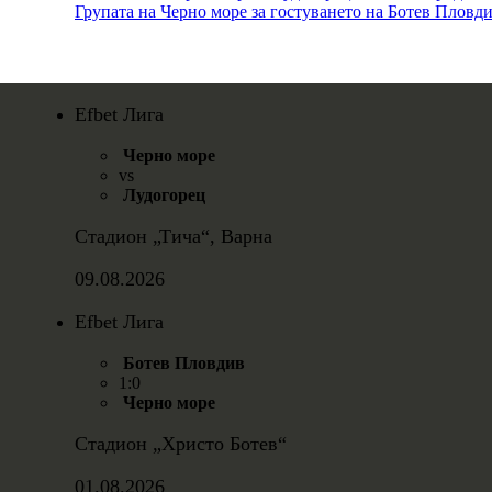
Групата на Черно море за гостуването на Ботев Пловд
Efbet Лига
Черно море
vs
Лудогорец
Стадион „Тича“, Варна
09.08.2026
Efbet Лига
Ботев Пловдив
1:0
Черно море
Стадион „Христо Ботев“
01.08.2026