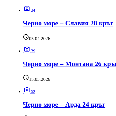
photo_camera
34
Черно море – Славия 28 кръг
schedule
05.04.2026
photo_camera
39
Черно море – Монтана 26 кръ
schedule
15.03.2026
photo_camera
52
Черно море – Арда 24 кръг