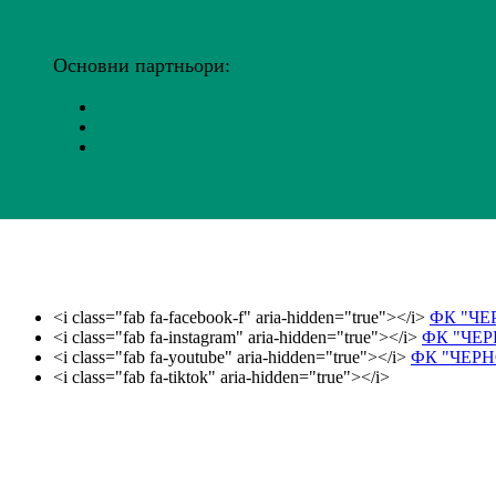
Основни партньори:
<i class="fab fa-facebook-f" aria-hidden="true"></i>
ФК "ЧЕ
<i class="fab fa-instagram" aria-hidden="true"></i>
ФК "ЧЕ
<i class="fab fa-youtube" aria-hidden="true"></i>
ФК "ЧЕРН
<i class="fab fa-tiktok" aria-hidden="true"></i>