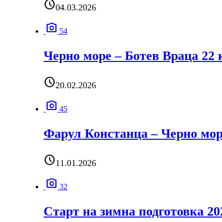
schedule
04.03.2026
photo_camera
54
Черно море – Ботев Враца 22 
schedule
20.02.2026
photo_camera
45
Фарул Констанца – Черно мор
schedule
11.01.2026
photo_camera
32
Старт на зимна подготовка 20