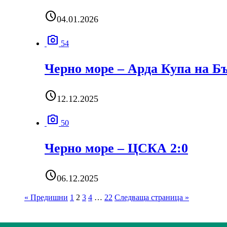
schedule
04.01.2026
photo_camera
54
Черно море – Арда Купа на Б
schedule
12.12.2025
photo_camera
50
Черно море – ЦСКА 2:0
schedule
06.12.2025
« Предишни
1
2
3
4
…
22
Следваща страница »