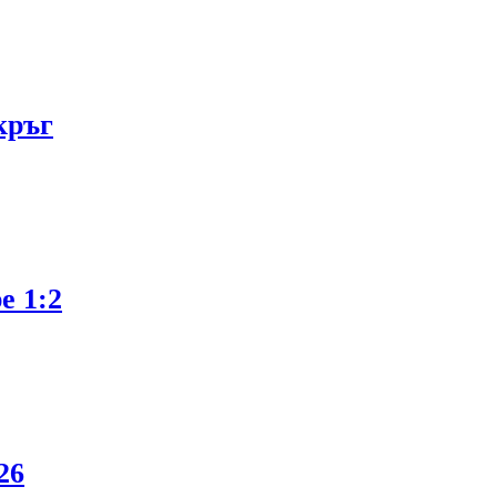
кръг
е 1:2
26