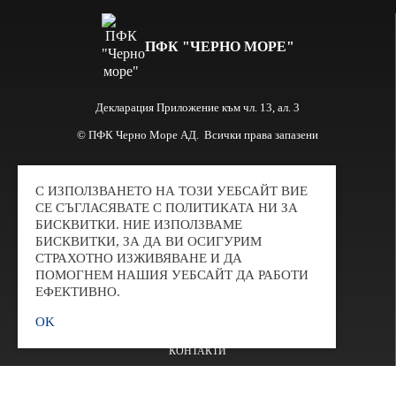
ПФК "ЧЕРНО МОРЕ"
Декларация Приложение към чл. 13, ал. 3
© ПФК Черно Море АД. Всички права запазени
С ИЗПОЛЗВАНЕТО НА ТОЗИ УЕБСАЙТ ВИЕ
Информация
СЕ СЪГЛАСЯВАТЕ С ПОЛИТИКАТА НИ ЗА
БИСКВИТКИ. НИЕ ИЗПОЛЗВАМЕ
ОТБОРЪТ
БИСКВИТКИ, ЗА ДА ВИ ОСИГУРИМ
ВИДЕО
СТРАХОТНО ИЗЖИВЯВАНЕ И ДА
ПОМОГНЕМ НАШИЯ УЕБСАЙТ ДА РАБОТИ
ГАЛЕРИЯ
ЕФЕКТИВНО.
ИСТОРИЯ
OK
АДМИНИСТРАЦИЯ
КОНТАКТИ