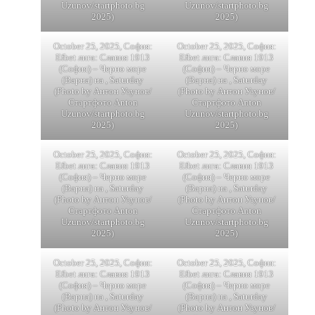
Uzunov/startphoto.bg
Uzunov/startphoto.bg
2025)
2025)
October 25, 2025, София:
October 25, 2025, София:
Efbet лига: Славия 1913
Efbet лига: Славия 1913
(София) – Черно море
(София) – Черно море
(Варна) на , Saturday
(Варна) на , Saturday
(Photo by Антон Узунов/
(Photo by Антон Узунов/
Стартфото Anton
Стартфото Anton
Uzunov/startphoto.bg
Uzunov/startphoto.bg
2025)
2025)
October 25, 2025, София:
October 25, 2025, София:
Efbet лига: Славия 1913
Efbet лига: Славия 1913
(София) – Черно море
(София) – Черно море
(Варна) на , Saturday
(Варна) на , Saturday
(Photo by Антон Узунов/
(Photo by Антон Узунов/
Стартфото Anton
Стартфото Anton
Uzunov/startphoto.bg
Uzunov/startphoto.bg
2025)
2025)
October 25, 2025, София:
October 25, 2025, София:
Efbet лига: Славия 1913
Efbet лига: Славия 1913
(София) – Черно море
(София) – Черно море
(Варна) на , Saturday
(Варна) на , Saturday
(Photo by Антон Узунов/
(Photo by Антон Узунов/