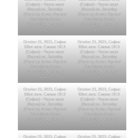
(София) – Черно море
(София) – Черно море
(Варна) на , Saturday
(Варна) на , Saturday
(Photo by Антон Узунов/
(Photo by Антон Узунов/
Стартфото Anton
Стартфото Anton
Uzunov/startphoto.bg
Uzunov/startphoto.bg
2025)
2025)
October 25, 2025, София:
October 25, 2025, София:
Efbet лига: Славия 1913
Efbet лига: Славия 1913
(София) – Черно море
(София) – Черно море
(Варна) на , Saturday
(Варна) на , Saturday
(Photo by Антон Узунов/
(Photo by Антон Узунов/
Стартфото Anton
Стартфото Anton
Uzunov/startphoto.bg
Uzunov/startphoto.bg
2025)
2025)
October 25, 2025, София:
October 25, 2025, София:
Efbet лига: Славия 1913
Efbet лига: Славия 1913
(София) – Черно море
(София) – Черно море
(Варна) на , Saturday
(Варна) на , Saturday
(Photo by Антон Узунов/
(Photo by Антон Узунов/
Стартфото Anton
Стартфото Anton
Uzunov/startphoto.bg
Uzunov/startphoto.bg
2025)
2025)
October 25, 2025, София:
October 25, 2025, София: