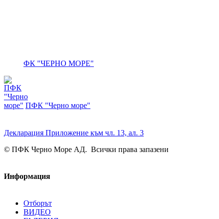
ФК "ЧЕРНО МОРЕ"
ПФК "Черно море"
Декларация Приложение към чл. 13, ал. 3
© ПФК Черно Море АД. Всички права запазени
Информация
Отборът
ВИДЕО