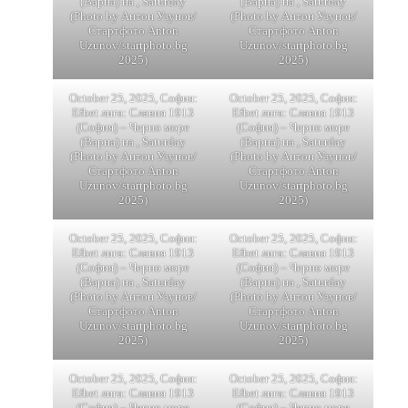
(Варна) на , Saturday
(Варна) на , Saturday
(Photo by Антон Узунов/
(Photo by Антон Узунов/
Стартфото Anton
Стартфото Anton
Uzunov/startphoto.bg
Uzunov/startphoto.bg
2025)
2025)
October 25, 2025, София:
October 25, 2025, София:
Efbet лига: Славия 1913
Efbet лига: Славия 1913
(София) – Черно море
(София) – Черно море
(Варна) на , Saturday
(Варна) на , Saturday
(Photo by Антон Узунов/
(Photo by Антон Узунов/
Стартфото Anton
Стартфото Anton
Uzunov/startphoto.bg
Uzunov/startphoto.bg
2025)
2025)
October 25, 2025, София:
October 25, 2025, София:
Efbet лига: Славия 1913
Efbet лига: Славия 1913
(София) – Черно море
(София) – Черно море
(Варна) на , Saturday
(Варна) на , Saturday
(Photo by Антон Узунов/
(Photo by Антон Узунов/
Стартфото Anton
Стартфото Anton
Uzunov/startphoto.bg
Uzunov/startphoto.bg
2025)
2025)
October 25, 2025, София:
October 25, 2025, София:
Efbet лига: Славия 1913
Efbet лига: Славия 1913
(София) – Черно море
(София) – Черно море