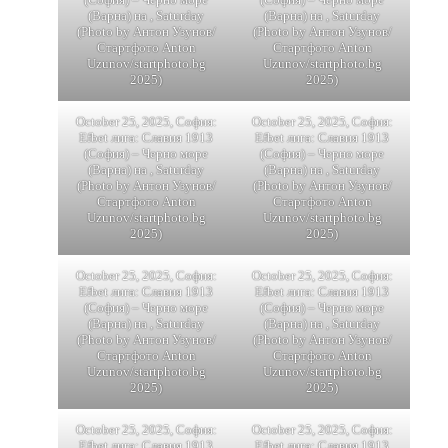
(Варна) на , Saturday
(Варна) на , Saturday
(Photo by Антон Узунов/
(Photo by Антон Узунов/
Стартфото Anton
Стартфото Anton
Uzunov/startphoto.bg
Uzunov/startphoto.bg
2025)
2025)
October 25, 2025, София:
October 25, 2025, София:
Efbet лига: Славия 1913
Efbet лига: Славия 1913
(София) – Черно море
(София) – Черно море
(Варна) на , Saturday
(Варна) на , Saturday
(Photo by Антон Узунов/
(Photo by Антон Узунов/
Стартфото Anton
Стартфото Anton
Uzunov/startphoto.bg
Uzunov/startphoto.bg
2025)
2025)
October 25, 2025, София:
October 25, 2025, София:
Efbet лига: Славия 1913
Efbet лига: Славия 1913
(София) – Черно море
(София) – Черно море
(Варна) на , Saturday
(Варна) на , Saturday
(Photo by Антон Узунов/
(Photo by Антон Узунов/
Стартфото Anton
Стартфото Anton
Uzunov/startphoto.bg
Uzunov/startphoto.bg
2025)
2025)
October 25, 2025, София:
October 25, 2025, София:
Efbet лига: Славия 1913
Efbet лига: Славия 1913