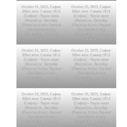
October 25, 2025, София:
October 25, 2025, София:
Efbet лига: Славия 1913
Efbet лига: Славия 1913
(София) – Черно море
(София) – Черно море
(Варна) на , Saturday
(Варна) на , Saturday
(Photo by Антон Узунов/
(Photo by Антон Узунов/
Стартфото Anton
Стартфото Anton
Uzunov/startphoto.bg
Uzunov/startphoto.bg
2025)
2025)
October 25, 2025, София:
October 25, 2025, София:
Efbet лига: Славия 1913
Efbet лига: Славия 1913
(София) – Черно море
(София) – Черно море
(Варна) на , Saturday
(Варна) на , Saturday
(Photo by Антон Узунов/
(Photo by Антон Узунов/
Стартфото Anton
Стартфото Anton
Uzunov/startphoto.bg
Uzunov/startphoto.bg
2025)
2025)
October 25, 2025, София:
October 25, 2025, София:
Efbet лига: Славия 1913
Efbet лига: Славия 1913
(София) – Черно море
(София) – Черно море
(Варна) на , Saturday
(Варна) на , Saturday
(Photo by Антон Узунов/
(Photo by Антон Узунов/
Стартфото Anton
Стартфото Anton
Uzunov/startphoto.bg
Uzunov/startphoto.bg
2025)
2025)