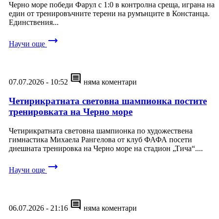
Черно море победи Фарул с 1:0 в контролна среща, играна на
един от тренировъчните терени на румънците в Констанца.
Единствения...
trending_flat
Научи още
comment
07.07.2026 - 10:52
няма коментари
Четирикратната световна шампионка постите
тренировката на Черно море
Четирикратната световна шампионка по художествена
гимнастика Михаела Рангелова от клуб ФАФА посети
днешната тренировка на Черно море на стадион „Тича“....
trending_flat
Научи още
comment
06.07.2026 - 21:16
няма коментари