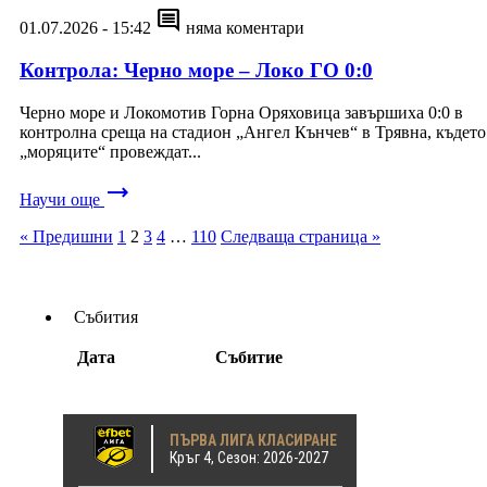
comment
01.07.2026 - 15:42
няма коментари
Контрола: Черно море – Локо ГО 0:0
Черно море и Локомотив Горна Оряховица завършиха 0:0 в
контролна среща на стадион „Ангел Кънчев“ в Трявна, където
„моряците“ провеждат...
trending_flat
Научи още
« Предишни
1
2
3
4
…
110
Следваща страница »
Събития
Дата
Събитие