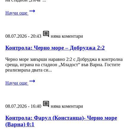
trending_flat
Научи още
comment
08.07.2026 - 20:43
няма коментари
Контрола: Черно море – Добруджа 2:2
Черно море завърши наравно 2:2 с Добруджа в контролна
среща, играна на стадион „Младост“ във Варна. Гостите
реализираха двата си...
trending_flat
Научи още
comment
08.07.2026 - 16:40
няма коментари
Контрола: Фарул (Констанца)- Черно море
(Варна) 0:1