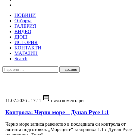
НОВИНИ
Отборът
ГАЛЕРИЯ
ВИДЕО
ДЮШ
ИСТОРИЯ
КОНТАКТИ
МАГАЗИН
Search
Търсене
за:
comment
11.07.2026 - 17:11
няма коментари
Контрола: Черно море – Дунав Русе 1:1
Черно море записа равенство в последната си контрола от
лятната подготовка. „Моряците“ завършиха 1:1 с Дунав Русе
на стадион „Тича“...