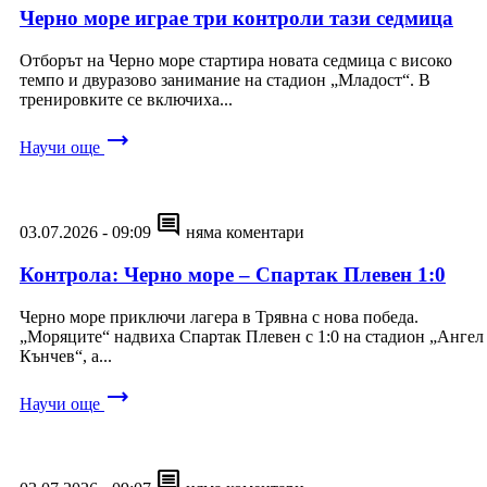
Черно море играе три контроли тази седмица
Отборът на Черно море стартира новата седмица с високо
темпо и двуразово занимание на стадион „Младост“. В
тренировките се включиха...
trending_flat
Научи още
comment
03.07.2026 - 09:09
няма коментари
Контрола: Черно море – Спартак Плевен 1:0
Черно море приключи лагера в Трявна с нова победа.
„Моряците“ надвиха Спартак Плевен с 1:0 на стадион „Ангел
Кънчев“, а...
trending_flat
Научи още
comment