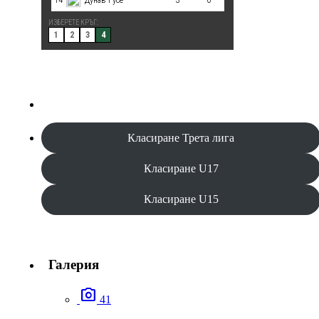
Класиране Трета лига
Класиране U17
Класиране U15
Галерия
photo_camera
41