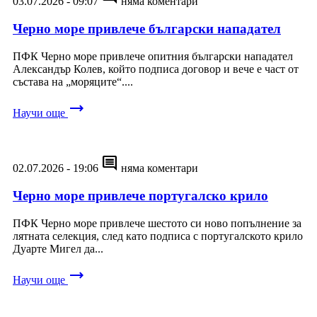
03.07.2026 - 09:07
няма коментари
Черно море привлече български нападател
ПФК Черно море привлече опитния български нападател
Александър Колев, който подписа договор и вече е част от
състава на „моряците“....
trending_flat
Научи още
comment
02.07.2026 - 19:06
няма коментари
Черно море привлече португалско крило
ПФК Черно море привлече шестото си ново попълнение за
лятната селекция, след като подписа с португалското крило
Дуарте Мигел да...
trending_flat
Научи още