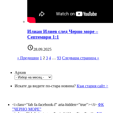
Илиан Илиев след Черно море –
Септември 1:1
schedule
28.09.2025
« Предишни
1
2
3
4
…
93
Следваща страница »
Архив
Искате да видите по-стара новина?
Към стария сайт >
<i class="fab fa-facebook-f" aria-hidden="true"></i>
ФК
"ЧЕРНО МОРЕ"