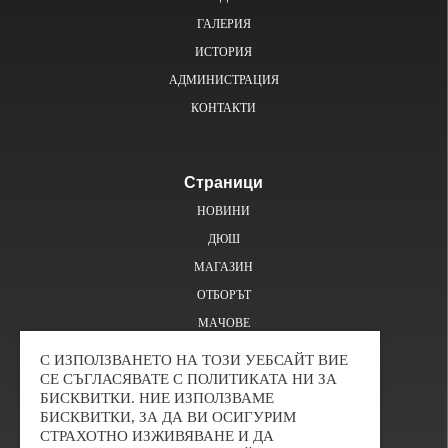
ГАЛЕРИЯ
ИСТОРИЯ
АДМИНИСТРАЦИЯ
КОНТАКТИ
Страници
НОВИНИ
ДЮШ
МАГАЗИН
ОТБОРЪТ
MAЧОВE
С ИЗПОЛЗВАНЕТО НА ТОЗИ УЕБСАЙТ ВИЕ
СЕ СЪГЛАСЯВАТЕ С ПОЛИТИКАТА НИ ЗА
Контакт
БИСКВИТКИ. НИЕ ИЗПОЛЗВАМЕ
БИСКВИТКИ, ЗА ДА ВИ ОСИГУРИМ
СТРАХОТНО ИЗЖИВЯВАНЕ И ДА
Пресаташе – Ивайло Борисов
0887637784