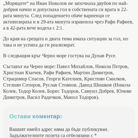
„Моряците“ на Иван Николов не започнаха двубоя по най-
добрия начин и допуснаха гол в собствената си врата в 22-
рата минута. След попадението обаче варненци се
активизираха и в 29-ата минута изравниха чрез Рафи Рафиев,
а в 42-рата вече водеха с 2:1.
До края на срещата и двата тима имаха ситуации за гол, но
така и не успяха да ги реализират.
В следващия кръг Черно море гостува на Дунав Русе.
Съставът на Черно море: Павел Михайлов, Никола Петров,
Христиан Кънчев, Рафи Рафиев, Мартин Димитров,
Страцимир Спасов, Георги Кателиев, Кристиян Смилков,
Стелиян Сотиров, Руслав Стоянов, Давид Шишков (Никола
Колев, Тодор Колев, Борис Тодоров, Самуил Добрев, Юлиян
Димитров, Васил Радичков, Манол Тодоров).
Остави коментар:
Вашият имейл адрес няма да бъде публикуван.
Задължителните полета са отбелязани с
*