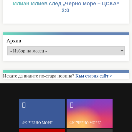
Илиан Илиев след „Черно море – ЦСКА“
2:0
Архив
Искате да видите по-стара новина?
Към стария сайт >
ФК "ЧЕРНО МОРЕ"
ФК "ЧЕРНО МОРЕ"