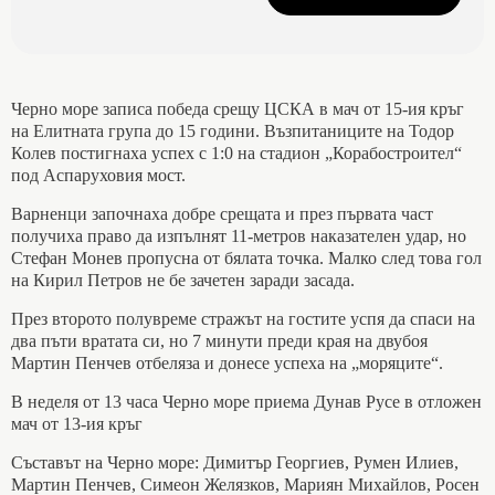
Черно море записа победа срещу ЦСКА в мач от 15-ия кръг
на Елитната група до 15 години. Възпитаниците на Тодор
Колев постигнаха успех с 1:0 на стадион „Корабостроител“
под Аспаруховия мост.
Варненци започнаха добре срещата и през първата част
получиха право да изпълнят 11-метров наказателен удар, но
Стефан Монев пропусна от бялата точка. Малко след това гол
на Кирил Петров не бе зачетен заради засада.
През второто полувреме стражът на гостите успя да спаси на
два пъти вратата си, но 7 минути преди края на двубоя
Мартин Пенчев отбеляза и донесе успеха на „моряците“.
В неделя от 13 часа Черно море приема Дунав Русе в отложен
мач от 13-ия кръг
Съставът на Черно море: Димитър Георгиев, Румен Илиев,
Мартин Пенчев, Симеон Желязков, Мариян Михайлов, Росен