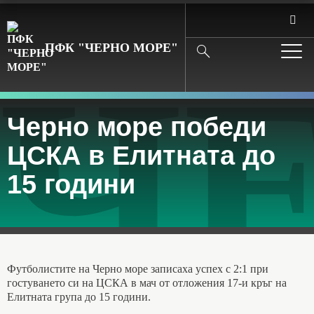
ПФК "ЧЕРНО МОРЕ"
Search
ЧЕ
Черно море победи
ЦСКА в Елитната до
15 години
Футболистите на Черно море записаха успех с 2:1 при
гостуването си на ЦСКА в мач от отложения 17-и кръг на
Елитната група до 15 години.