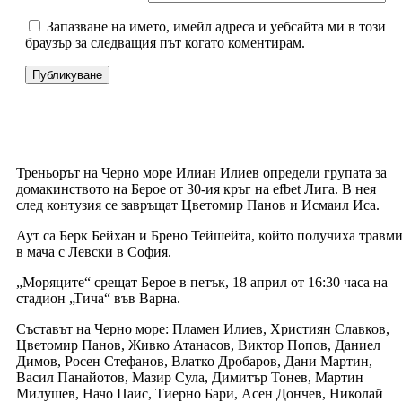
Запазване на името, имейл адреса и уебсайта ми в този
браузър за следващия път когато коментирам.
Треньорът на Черно море Илиан Илиев определи групата за
домакинството на Берое от 30-ия кръг на efbet Лига. В нея
след контузия се завръщат Цветомир Панов и Исмаил Иса.
Аут са Берк Бейхан и Брено Тейшейта, който получиха травм
в мача с Левски в София.
„Моряците“ срещат Берое в петък, 18 април от 16:30 часа на
стадион „Тича“ във Варна.
Съставът на Черно море: Пламен Илиев, Християн Славков,
Цветомир Панов, Живко Атанасов, Виктор Попов, Даниел
Димов, Росен Стефанов, Влатко Дробаров, Дани Мартин,
Васил Панайотов, Мазир Сула, Димитър Тонев, Мартин
Милушев, Начо Паис, Тиерно Бари, Асен Дончев, Николай