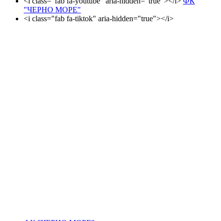
<i class="fab fa-youtube" aria-hidden="true"></i>
ФК
"ЧЕРНО МОРЕ"
<i class="fab fa-tiktok" aria-hidden="true"></i>