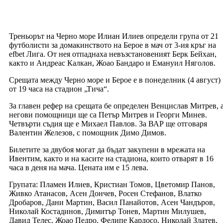
Треньорът на Черно море Илиан Илиев определи група от 21
футболисти за домакинството на Берое в мач от 3-ия кръг на
efbet Лига. От нея отпаднаха невъзстановеният Берк Бейхан,
както и Андреас Калкан, Жоао Бандаро и Емануил Няголов.
Срещата между Черно море и Берое е в понеделник (4 август)
от 19 часа на стадион „Тича“.
За главен рефер на срещата бе определен Венцислав Митрев, 
негови помощници ще са Петър Митрев и Георги Минев.
Четвърти съдия ще е Михаел Павлов. За ВАР ще отговаря
Валентин Железов, с помощник Димо Димов.
Билетите за двубоя могат да бъдат закупени в мрежата на
Ивентим, както и на касите на стадиона, които отварят в 16
часа в деня на мача. Цената им е 15 лева.
Групата: Пламен Илиев, Кристиан Томов, Цветомир Панов,
Живко Атанасов, Асен Дончев, Росен Стефанов, Влатко
Дробаров, Дани Мартин, Васил Панайотов, Асен Чандъров,
Николай Костадинов, Димитър Тонев, Мартин Милушев,
Давид Телес, Жоао Педро, Фелипе Кардосо, Николай Златев,