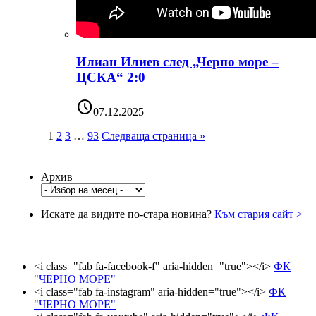
Илиан Илиев след „Черно море –
ЦСКА“ 2:0
schedule
07.12.2025
1
2
3
…
93
Следваща страница »
Архив
Искате да видите по-стара новина?
Към стария сайт >
<i class="fab fa-facebook-f" aria-hidden="true"></i>
ФК
"ЧЕРНО МОРЕ"
<i class="fab fa-instagram" aria-hidden="true"></i>
ФК
"ЧЕРНО МОРЕ"