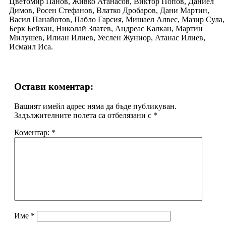
Цветомир Панов, Живко Атанасов, Виктор Попов, Даниел
Димов, Росен Стефанов, Влатко Дробаров, Дани Мартин,
Васил Панайотов, Пабло Гарсия, Мишаел Алвес, Мазир Сула,
Берк Бейхан, Николай Златев, Андреас Калкан, Мартин
Милушев, Илиан Илиев, Уеслен Жуниор, Атанас Илиев,
Исмаил Иса.
Остави коментар:
Вашият имейл адрес няма да бъде публикуван.
Задължителните полета са отбелязани с
*
Коментар:
*
Име
*