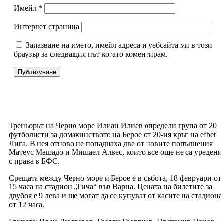
Имейл
*
Интернет страница
Запазване на името, имейл адреса и уебсайта ми в този
браузър за следващия път когато коментирам.
Треньорът на Черно море Илиан Илиев определи група от 20
футболисти за домакинството на Берое от 20-ия кръг на efbet
Лига. В нея отново не попаднаха две от новите попълнения
Матеус Машадо и Мишаел Алвес, които все още не са уреден
с права в БФС.
Срещата между Черно море и Берое е в събота, 18 февруари от
15 часа на стадион „Тича“ във Варна. Цената на билетите за
двубоя е 9 лева и ще могат да се купуват от касите на стадион
от 12 часа.