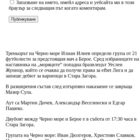
Запазване на името, имейл адреса и уебсайта ми в този
браузър за следващия път когато коментирам.
Треньорът на Черно море Илиан Илиев определи група от 21
футболисти за предстоящия мач а Берое. Сред избраниците на
наставника на „моряците“ попадна бразилецът Уеслен
Жуниор, който се очаква да получи права за efbet Лига и да
запише дебют за варненци в Стара Загора.
В разширения състав след изтърпяно наказание се завръща
Мазир Сула.
Аут са Мартин Дичев, Александър Веселински и Едгар
Пашеко.
Двубоят между Черно море и Берое е в събота от 17:30 часа в
Стара Загора.
Групата на Черно море: Иван Дюлгеров, Християн Славков,