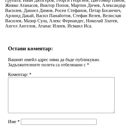
Групата: Иван Дюлгеров, Георги Георгиев, Цветомир Панов,
Живко Атанасов, Виктор Попов, Мартин Дичев, Александър
Василев, Даниел Димов, Росен Стефанов, Петар Босанчич,
Арлинд Дакай, Васил Панайотов, Стефан Велев, Велислав
Василев, Мазир Сула, Алекс Фернандес, Николай Златев,
Ангел Ангелов, Атанас Илиев, Исмаил Иса.
Остави коментар:
Вашият имейл адрес няма да бъде публикуван.
Задължителните полета са отбелязани с
*
Коментар:
*
Име
*