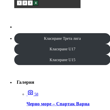
Класиране Трета лига
Класиране U17
Класиране U15
Галерия
photo_camera
58
Черно море – Спартак Варна