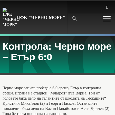
КО
ПФК "ЧЕРНО МОРЕ"
Search
Контрола: Черно море
– Етър 6:0
Черно море записа победа с 6:0 срещу Етър в контролна
среща, играна на стадион „Младост“ във Варна. Три от
головете бяха дело на талантите от школата на „моряците“
Кристиян Михайлов (2) и Георги Пасков. Останалите
попадения бяха дело на Васил Панайотов и Асен Дончев (2)
Това бе трета проверка на варненци.