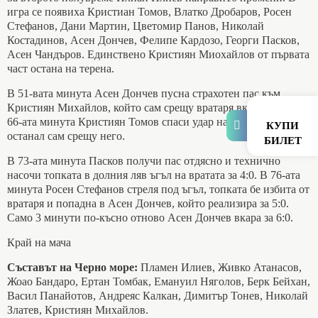
игра се появиха Кристиан Томов, Влатко Дробаров, Росен
Стефанов, Дани Мартин, Цветомир Панов, Николай
Костадинов, Асен Дончев, Фелипе Кардозо, Георги Пасков,
Асен Чандъров. Единствено Кристиян Миохайлов от първата
част остана на терена.
В 51-вата минута Асен Дончев пусна страхотен пас към
Кристиян Михайлов, който сам срещу вратаря вкара за 3:0. В
66-ата минута Кристиян Томов спаси удар на Стоянчов,
КУПИ
останал сам срещу него.
БИЛЕТ
В 73-ата минута Пасков получи пас отдясно и технично
насочи топката в долния ляв ъгъл на вратата за 4:0. В 76-ата
минута Росен Стефанов стреля под ъгъл, топката бе избита от
вратаря и попадна в Асен Дончев, който реализира за 5:0.
Само 3 минути по-късно отново Асен Дончев вкара за 6:0.
Край на мача
Съставът на Черно море:
Пламен Илиев, Живко Атанасов,
Жоао Бандаро, Ертан Томбак, Емануил Няголов, Берк Бейхан,
Васил Панайотов, Андреяс Калкан, Димитър Тонев, Николай
Златев, Кристиян Михайлов.