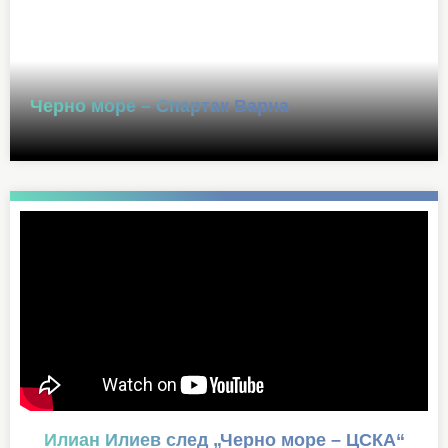
Черно море – Спартак Варна
Илиан Илиев след „Черно море – ЦСКА“