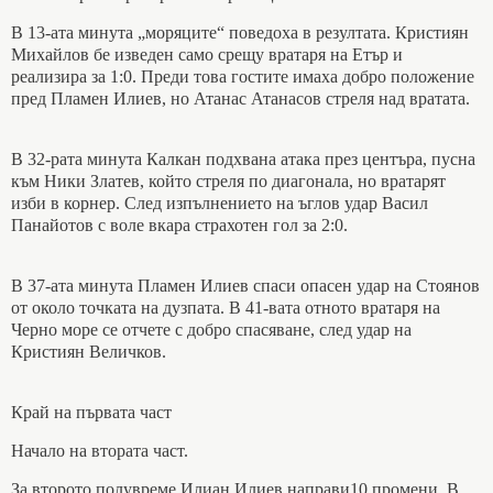
В 13-ата минута „моряците“ поведоха в резултата. Кристиян
Михайлов бе изведен само срещу вратаря на Етър и
реализира за 1:0. Преди това гостите имаха добро положение
пред Пламен Илиев, но Атанас Атанасов стреля над вратата.
В 32-рата минута Калкан подхвана атака през центъра, пусна
към Ники Златев, който стреля по диагонала, но вратарят
изби в корнер. След изпълнението на ъглов удар Васил
Панайотов с воле вкара страхотен гол за 2:0.
В 37-ата минута Пламен Илиев спаси опасен удар на Стоянов
от около точката на дузпата. В 41-вата отното вратаря на
Черно море се отчете с добро спасяване, след удар на
Кристиян Величков.
Край на първата част
Начало на втората част.
За второто полувреме Илиан Илиев направи10 промени. В