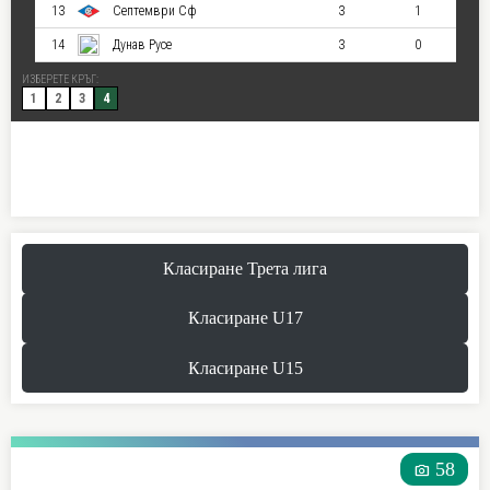
Класиране Трета лига
Класиране U17
Класиране U15
58
photo_camera