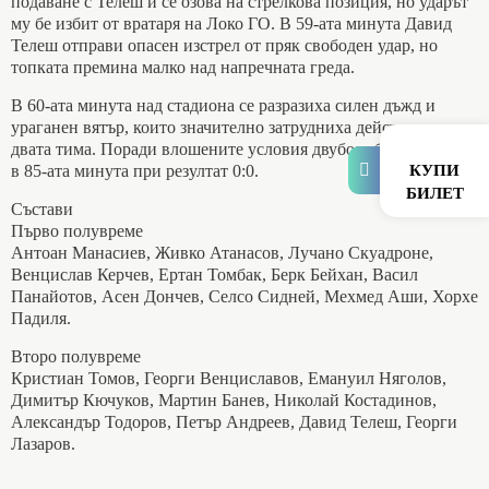
подаване с Телеш и се озова на стрелкова позиция, но ударът
му бе избит от вратаря на Локо ГО. В 59-ата минута Давид
Телеш отправи опасен изстрел от пряк свободен удар, но
топката премина малко над напречната греда.
В 60-ата минута над стадиона се разразиха силен дъжд и
ураганен вятър, които значително затрудниха действията на
двата тима. Поради влошените условия двубоят бе прекратен
в 85-ата минута при резултат 0:0.
КУПИ
БИЛЕТ
Състави
Първо полувреме
Антоан Манасиев, Живко Атанасов, Лучано Скуадроне,
Венцислав Керчев, Ертан Томбак, Берк Бейхан, Васил
Панайотов, Асен Дончев, Селсо Сидней, Мехмед Аши, Хорхе
Падиля.
Второ полувреме
Кристиан Томов, Георги Венциславов, Емануил Няголов,
Димитър Кючуков, Мартин Банев, Николай Костадинов,
Александър Тодоров, Петър Андреев, Давид Телеш, Георги
Лазаров.