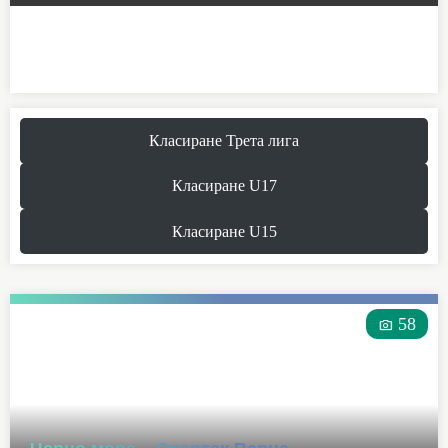
Класиране Трета лига
Класиране U17
Класиране U15
58
photo_camera