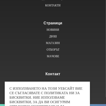
КОНТАКТИ
Страници
НОВИНИ
ДЮШ
МАГАЗИН
ОТБОРЪТ
MAЧОВE
Контакт
Пресаташе – Ивайло Борисов
0887637784
С ИЗПОЛЗВАНЕТО НА ТОЗИ УЕБСАЙТ ВИЕ
pfk_chernomore@abv.bg
СЕ СЪГЛАСЯВАТЕ С ПОЛИТИКАТА НИ ЗА
БИСКВИТКИ. НИЕ ИЗПОЛЗВАМЕ
БИСКВИТКИ, ЗА ДА ВИ ОСИГУРИМ