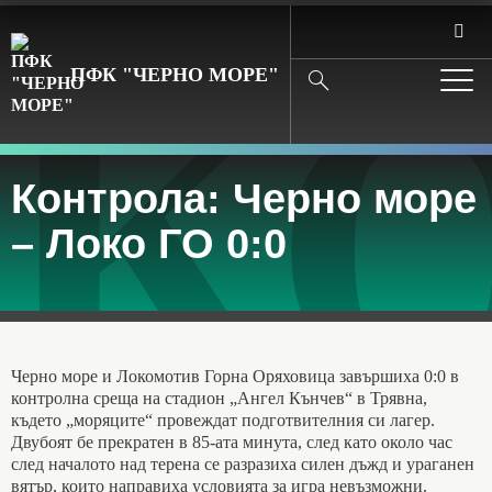
КО
ПФК "ЧЕРНО МОРЕ"
Search
Контрола: Черно море
– Локо ГО 0:0
Черно море и Локомотив Горна Оряховица завършиха 0:0 в
контролна среща на стадион „Ангел Кънчев“ в Трявна,
където „моряците“ провеждат подготвителния си лагер.
Двубоят бе прекратен в 85-ата минута, след като около час
след началото над терена се разразиха силен дъжд и ураганен
вятър, които направиха условията за игра невъзможни.