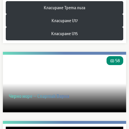
Класиране Трета лига
Класиране U17
Класиране U15
photo_camera
58
Черно море – Спартак Варна