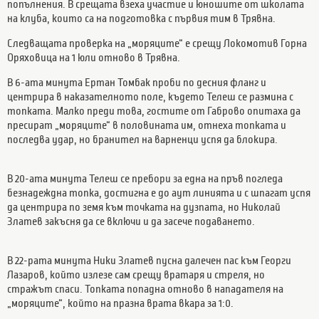
попълнения. В срещата взеха участие и юношите от школата
на клуба, които са на подготовка с първия тим в Трявна.
Следващата проверка на „моряците“ е срещу Локомотив Горна
Оряховица на 1 юли отново в Трявна.
В 6-ата минута Ертан Томбак проби по десния фланг и
центрира в наказателното поле, където Телеш се размина с
топката. Малко преди това, гостите от Габрово опитаха да
пресират „моряците“ в половината им, отнеха топката и
последва удар, но бранител на варненци успя да блокира.
В 20-ата минута Телеш се пребори за една на пръв погледа
безнадеждна топка, достигна е до аут линията и с шпагат успя
да центрира по земя към точката на дузпата, но Николай
Златев закъсня да се включи и да засече подаването.
В 22-рата минута Ники Златев пусна далечен пас към Георги
Лазаров, който излезе сам срещу вратаря и стреля, но
стражът спаси. Топката попадна отново в нападателя на
„моряците“, който на празна врата вкара за 1:0.