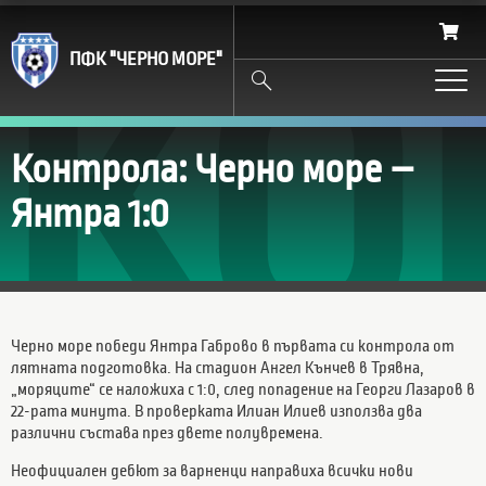
КО
ПФК "ЧЕРНО МОРЕ"
Search
Контрола: Черно море –
Янтра 1:0
Черно море победи Янтра Габрово в първата си контрола от
лятната подготовка. На стадион Ангел Кънчев в Трявна,
„моряците“ се наложиха с 1:0, след попадение на Георги Лазаров в
22-рата минута. В проверката Илиан Илиев използва два
различни състава през двете полувремена.
Неофициален дебют за варненци направиха всички нови