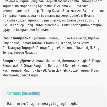
В 77-ата минута Венцислав Керчев засече с глава центиране от
корнер, но стреля над вратата. В 79-ата минута след
центриране от корнер, Петър Казаков засече с глава, но стреля
в страничната греда на вратата на „моряците“. В 85-ата
минута Хорхе Падиля стреля опасно, но вратаря на гостите
изби в корнер. След изпълнението му Ники Костадинов отправи
удар, но встрани от вратата.
Първо полувреме:
Кристиан Томов, Живко Атанасов, Лучано
Скуадроне, Ертан Томбак, Емануил Няголов, Берк Бейхан,
Александър Тодоров, Петър Андреев, Николай Златев, Давид
Телеш, Георги Лазаров.
Второ полувреме:
Антоан Манасиев, Димитър Кичуков, Георги
Венциславов, Жоао Бандаро, Венцислав Керчев, Николай
Костадинов, Мартин Банев, Асен Дончев, Хорхе Падиля, Крис
Михайлов, Селсо Сидней.
Остави коментар:
Вашият имейл адрес няма да бъде публикуван.