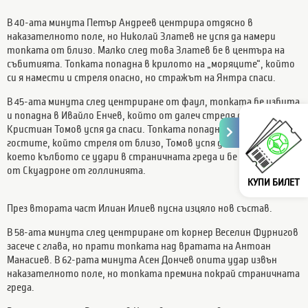
В 40-ата минута Петър Андреев центрира отдясно в
наказателното поле, но Николай Златев не успя да намери
топката от близо. Малко след това Златев бе в центъра на
събитията. Топката попадна в крилото на „моряците“, който
си я намести и стреля опасно, но стражът на Янтра спаси.
В 45-ата минута след центриране от фаул, топката бе избита
и попадна в Ивайло Енчев, който от далеч стреля опасно, но
Кристиан Томов успя да спаси. Топката попадна в играч на
гостите, който стреля от близо, Томов успя да парира, след
което кълбото се удари в страничната греда и бе изчистена
от Скуадроне от голлинията.
КУПИ БИЛЕТ
През втората част Илиан Илиев пусна изцяло нов състав.
В 58-ата минута след центриране от корнер Веселин Фурнигов
засече с глава, но прати топката над вратата на Антоан
Манасиев. В 62-рата минута Асен Дончев опита удар извън
наказателното поле, но топката премина покрай страничната
греда.