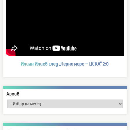
Илиан Илиев след „Черно море – ЦСКА“ 2:0
Архив