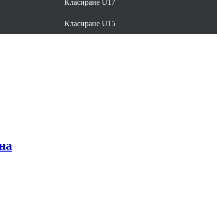
Класиране U17
Класиране U15
на