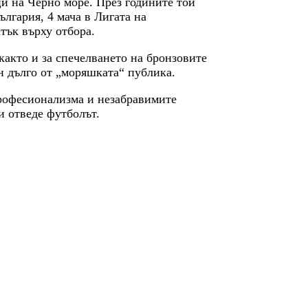
ци на Черно море. През годините той
ългария, 4 мача в Лигата на
тък върху отбора.
както и за спечелването на бронзовите
н дълго от „моряшката“ публика.
рофесионализма и незабравимите
и отведе футболът.