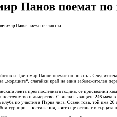
мир Панов поемат по 
ветомир Панов поемат по нов път
отов и Цветомир Панов поемат по нов път. След изтича
на „моряците“, слагайки край на един забележителен пери
ската лента през последната година, се присъедини към 
а постоянство и лидерство. С впечатляващите 246 мача в 
 клуба по участия в Първа лига. Освен това, той има 20 д
убни турнири – постижения, които ще останат в сърцата 