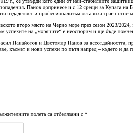
019 г., се утвърди като един от най-стабилните защитни
 попадения. Панов допринесе и с 12 срещи за Купата на Б
та отдаденост и професионализъм оставиха траен отпеча
ското второ място на Черно море през сезон 2023/2024, 
ъм успехите на „моряците“ е неоспорим и ще бъде помне
Васил Панайотов и Цветомир Панов за всеотдайността, п
ве, късмет и нови успехи по пътя напред – където и да г
ължителните полета са отбелязани с
*