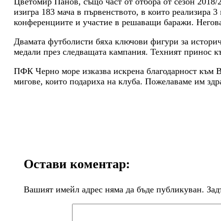
Цветомир Панов, също част от отбора от сезон 2018/2
изигра 183 мача в първенството, в които реализира 3
конференциите и участие в решаващи баражи. Негова
Двамата футболисти бяха ключови фигури за историче
медали през следващата кампания. Техният принос к
ПФК Черно море изказва искрена благодарност към 
мигове, които подариха на клуба. Пожелаваме им здра
Остави коментар:
Вашият имейл адрес няма да бъде публикуван.
Зад