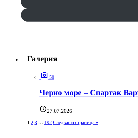
Галерия
photo_camera
58
Черно море – Спартак Вар
schedule
27.07.2026
1
2
3
…
192
Следваща страница »