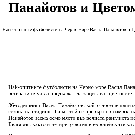
Панайотов и Цвето
Най-опитните футболисти на Черно море Васил Панайотов и Ц
Най-опитните футболисти на Черно море Васил Панай
ветерани няма да продължат да защитават цветовете 
36-годишният Васил Панайотов, който носеше капитан
сезона на стадион „Тича“ той се превърна в символ н
Панайотов заема осмо място във вечната ранглиста на
България, както и четири участия в европейските кл