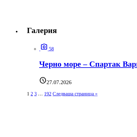
Галерия
photo_camera
58
Черно море – Спартак Вар
schedule
27.07.2026
1
2
3
…
192
Следваща страница »