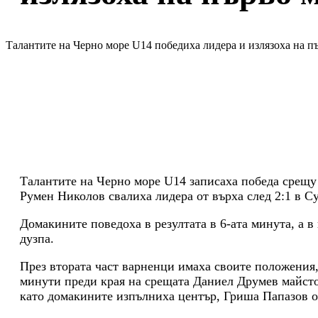
Талантите на Черно море U14 победиха лидера и излязоха на п
Талантите на Черно море U14 записаха победа срещу
Румен Николов свалиха лидера от върха след 2:1 в С
Домакините поведоха в резултата в 6-ата минута, а 
дузпа.
През втората част варненци имаха своите положения
минути преди края на срещата Даниел Друмев майстор
като домакините изпълниха център, Гриша Папазов от