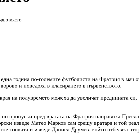
ърво място
 една година по-големите футболисти на Фратрия в мач 
уворово и поведоха в класирането в първенството.
в края на полувремето можеха да увеличат преднината си,
, но пропуски пред вратата на Фратрия направиха Пресл
ски изведе Матео Марков сам срещу вратаря и той реали
не топката и изведе Даниел Друмев, който отбеляза втор