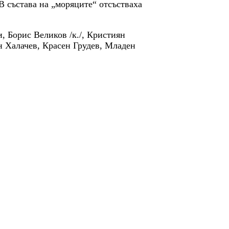
В състава на „моряците“ отсъстваха
 Борис Великов /к./, Кристиян
 Халачев, Красен Грудев, Младен