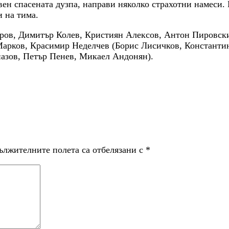
вен спасената дузпа, направи няколко страхотни намеси. 
и на тима.
ров, Димитър Колев, Кристиян Алексов, Антон Пировски,
Марков, Красимир Неделчев (Борис Лисичков, Константин
азов, Петър Пенев, Микаел Андонян).
ължителните полета са отбелязани с
*