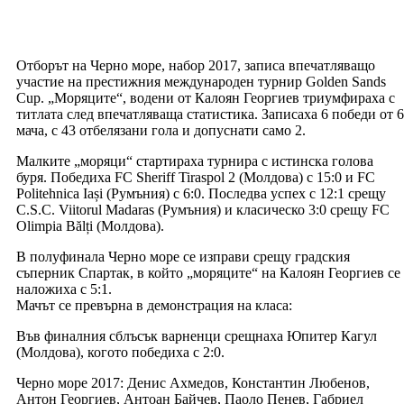
Отборът на Черно море, набор 2017, записа впечатляващо
участие на престижния международен турнир Golden Sands
Cup. „Моряците“, водени от Калоян Георгиев триумфираха с
титлата след впечатляваща статистика. Записаха 6 победи от 6
мача, с 43 отбелязани гола и допуснати само 2.
Малките „моряци“ стартираха турнира с истинска голова
буря. Победиха FC Sheriff Tiraspol 2 (Молдова) с 15:0 и FC
Politehnica Iași (Румъния) с 6:0. Последва успех с 12:1 срещу
C.S.C. Viitorul Madaras (Румъния) и класическо 3:0 срещу FC
Olimpia Bălți (Молдова).
В полуфинала Черно море се изправи срещу градския
съперник Спартак, в който „моряците“ на Калоян Георгиев се
наложиха с 5:1.
Мачът се превърна в демонстрация на класа:
Във финалния сблъсък варненци срещнаха Юпитер Кагул
(Молдова), когото победиха с 2:0.
Черно море 2017: Денис Ахмедов, Константин Любенов,
Антон Георгиев, Антоан Байчев, Паоло Пенев, Габриел