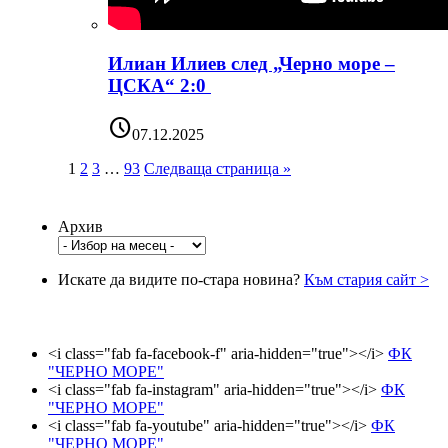
Илиан Илиев след „Черно море –
ЦСКА“ 2:0
schedule
07.12.2025
1
2
3
…
93
Следваща страница »
Архив
Искате да видите по-стара новина?
Към стария сайт >
<i class="fab fa-facebook-f" aria-hidden="true"></i>
ФК
"ЧЕРНО МОРЕ"
<i class="fab fa-instagram" aria-hidden="true"></i>
ФК
"ЧЕРНО МОРЕ"
<i class="fab fa-youtube" aria-hidden="true"></i>
ФК
"ЧЕРНО МОРЕ"