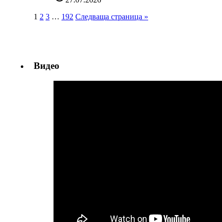
1
2
3
…
192
Следваща страница »
Видео