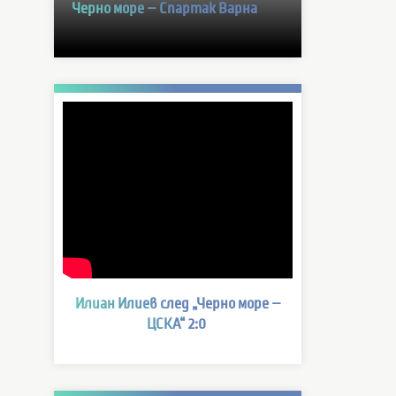
Черно море – Спартак Варна
Илиан Илиев след „Черно море –
ЦСКА“ 2:0