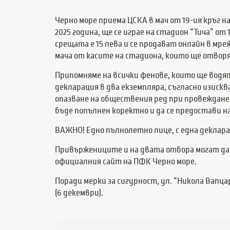
Черно море приема ЦСКА в мач от 19-ия кръг н
2025 година, ще се играе на стадион “Тича” от
срещата е 15 лева и се продават онлайн в мре
мача от касите на стадиона, които ще отворят
Припомняме на всички фенове, които ще водят
декларация в два екземпляра, съгласно изискв
опазване на обществения ред при провеждан
бъде попълнен коректно и да се предостави н
ВАЖНО! Едно пълнолетно лице, с една деклара
Привържениците и на двата отбора могат да с
официалния сайт на ПФК Черно море.
Поради мерки за сигурност, ул. “Никола Вапца
(6 декември).