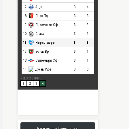
Класиране Трета лига