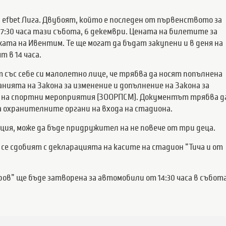
а efbet Лига. Двубоят, който е последен от първенството за
 17:30 часа тази събота, 6 декември. Цената на билетите за
жата на Ивентим. Те ще могат да бъдат закупени и в деня на
 в 14 часа.
 със себе си малолетно лице, че трябва да носят попълнена
анията на Закона за изменение и допълнение на Закона за
е на спортни мероприятия (ЗООРПСМ). Документът трябва д
а охранителните органи на входа на стадиона.
ция, може да бъде придружител на не повече от три деца.
е сдобият с декларацията на касите на стадион “Тича и от
ров” ще бъде затворена за автомобили от 14:30 часа в събот